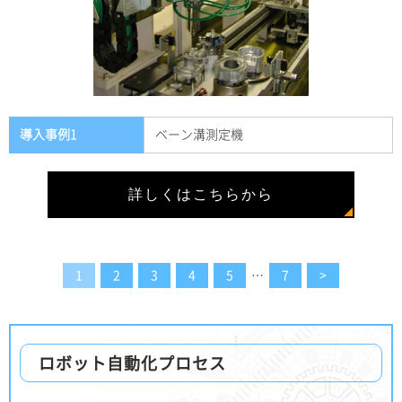
導入事例1
ベーン溝測定機
詳しくはこちらから
1
2
3
4
5
7
>
…
ロボット自動化プロセス