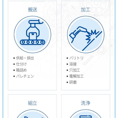
搬送
加工
供給・排出
バリトリ
仕分け
溶接
箱詰め
穴加工
パレチェン
電解加工
研磨
組立
洗浄